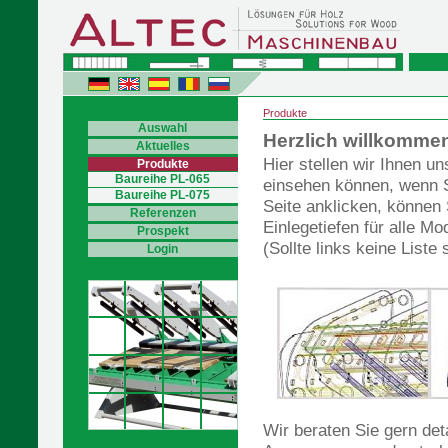
Produkte
Auswahl
Herzlich willkomme
Aktuelles
Hier stellen wir Ihnen u
Produkte
Baureihe PL-065
einsehen können, wenn S
Baureihe PL-075
Seite anklicken, können
Referenzen
Einlegetiefen für alle M
Prospekt
(Sollte links keine Liste
Login
Wir beraten Sie gern det