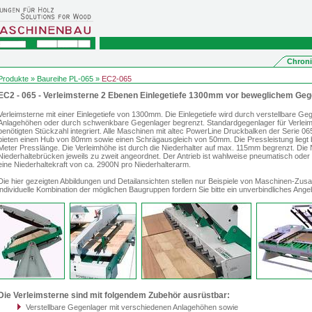
Chroni
Produkte
»
Baureihe PL-065
»
EC2-065
EC2 - 065 - Verleimsterne 2 Ebenen Einlegetiefe 1300mm vor beweglichem Geg
Verleimsterne mit einer Einlegetiefe von 1300mm. Die Einlegetiefe wird durch verstellbare G
Anlagehöhen oder durch schwenkbare Gegenlager begrenzt. Standardgegenlager für Verlei
benötigten Stückzahl integriert. Alle Maschinen mit altec PowerLine Druckbalken der Serie 0
bieten einen Hub von 80mm sowie einen Schrägausgleich von 50mm. Die Pressleistung liegt 
Meter Presslänge. Die Verleimhöhe ist durch die Niederhalter auf max. 115mm begrenzt. Die N
Niederhaltebrücken jeweils zu zweit angeordnet. Der Antrieb ist wahlweise pneumatisch oder
eine Niederhaltekraft von ca. 2900N pro Niederhalterarm.
Die hier gezeigten Abbildungen und Detailansichten stellen nur Beispiele von Maschinen-Zus
individuelle Kombination der möglichen Baugruppen fordern Sie bitte ein unverbindliches Ange
Die Verleimsterne sind mit folgendem Zubehör ausrüstbar:
Verstellbare Gegenlager mit verschiedenen Anlagehöhen sowie