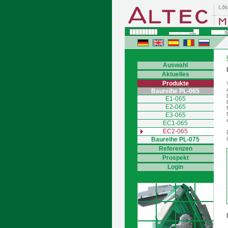
Auswahl
Aktuelles
Produkte
Baureihe PL-065
E1-065
E2-065
E3-065
EC1-065
EC2-065
Baureihe PL-075
Referenzen
Prospekt
Login