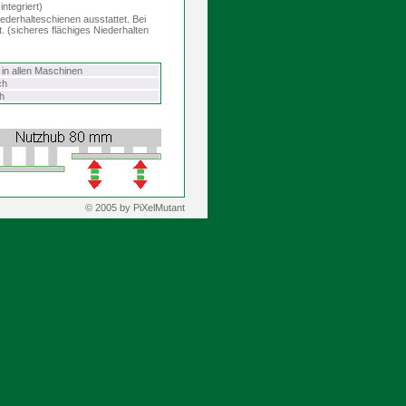
ntegriert)
iederhalteschienen ausstattet. Bei
 (sicheres flächiges Niederhalten
in allen Maschinen
ch
h
© 2005 by PiXelMutant