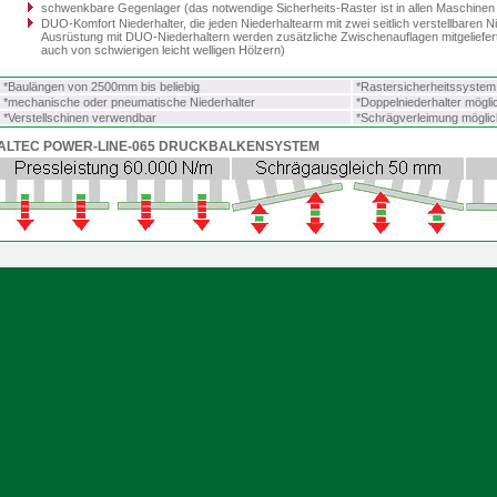
schwenkbare Gegenlager (das notwendige Sicherheits-Raster ist in allen Maschinen i
DUO-Komfort Niederhalter, die jeden Niederhaltearm mit zwei seitlich verstellbaren N
Ausrüstung mit DUO-Niederhaltern werden zusätzliche Zwischenauflagen mitgeliefert.
auch von schwierigen leicht welligen Hölzern)
*Baulängen von 2500mm bis beliebig
*Rastersicherheitssystem 
*mechanische oder pneumatische Niederhalter
*Doppelniederhalter mögli
*Verstellschinen verwendbar
*Schrägverleimung möglic
ALTEC POWER-LINE-065 DRUCKBALKENSYSTEM