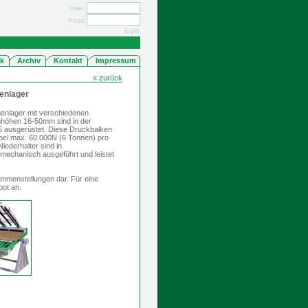
User:
Pass:
login
k
Archiv
Kontakt
Impressum
« zurück
enlager
egenlager mit verschiedenen
mhöhen 16-50mm sind in der
65 ausgerüstet. Diese Druckbalken
bei max. 60.000N (6 Tonnen) pro
iederhalter sind in
 mechanisch ausgeführt und leistet
ammenstellungen dar. Für eine
bot an.