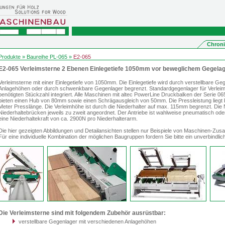
Chroni
Produkte
»
Baureihe PL-065
»
E2-065
E2-065 Verleimsterne 2 Ebenen Einlegetiefe 1050mm vor beweglichem Gegela
Verleimsterne mit einer Einlegetiefe von 1050mm. Die Einlegetiefe wird durch verstellbare G
Anlagehöhen oder durch schwenkbare Gegenlager begrenzt. Standardgegenlager für Verlei
benötigten Stückzahl integriert. Alle Maschinen mit altec PowerLine Druckbalken der Serie 0
bieten einen Hub von 80mm sowie einen Schrägausgleich von 50mm. Die Pressleistung liegt 
Meter Presslänge. Die Verleimhöhe ist durch die Niederhalter auf max. 115mm begrenzt. Die N
Niederhaltebrücken jeweils zu zweit angeordnet. Der Antriebe ist wahlweise pneumatisch ode
eine Niederhaltekraft von ca. 2900N pro Niederhalterarm.
Die hier gezeigten Abbildungen und Detailansichten stellen nur Beispiele von Maschinen-Zus
Für eine individuelle Kombination der möglichen Baugruppen fordern Sie bitte ein unverbindli
Die Verleimsterne sind mit folgendem Zubehör ausrüstbar:
verstellbare Gegenlager mit verschiedenen Anlagehöhen